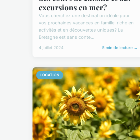
excursions en mer?
Vous cherchez une destination idéale pour
vos prochaines vacances en famille, riche en
activités et en découvertes uniques? La
Bretagne est sans conte...
4 juillet 2024
5 min de lecture →
LOCATION