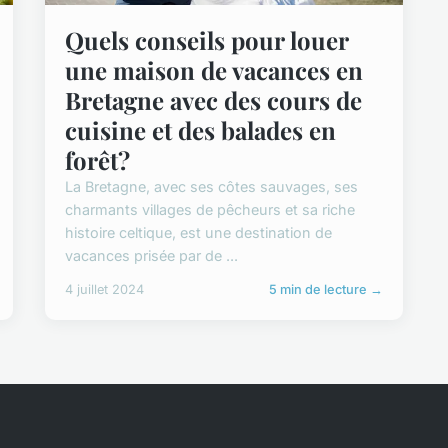
Quels conseils pour louer
une maison de vacances en
Bretagne avec des cours de
cuisine et des balades en
forêt?
La Bretagne, avec ses côtes sauvages, ses
charmants villages de pêcheurs et sa riche
histoire celtique, est une destination de
vacances prisée par de ...
4 juillet 2024
5 min de lecture →