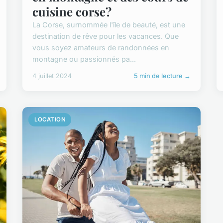
cuisine corse?
La Corse, surnommée l'île de beauté, est une
destination de rêve pour les vacances. Que
vous soyez amateurs de randonnées en
montagne ou passionnés pa...
4 juillet 2024
5 min de lecture →
LOCATION