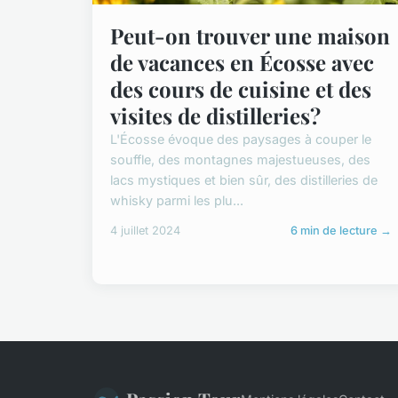
Peut-on trouver une maison
de vacances en Écosse avec
des cours de cuisine et des
visites de distilleries?
L'Écosse évoque des paysages à couper le
souffle, des montagnes majestueuses, des
lacs mystiques et bien sûr, des distilleries de
whisky parmi les plu...
4 juillet 2024
6 min de lecture →