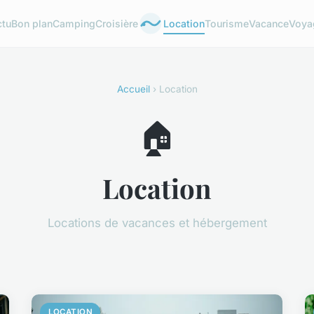
ctu
Bon plan
Camping
Croisière
Location
Tourisme
Vacance
Voya
Accueil
› Location
🏠
Location
Locations de vacances et hébergement
LOCATION