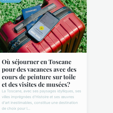
Où séjourner en Toscane
pour des vacances avec des
cours de peinture sur toile
et des visites de musées?
La Toscane, avec ses paysages idylliques, ses
villes imprégnées d'Histoire et ses œuvres
d'art inestimables, constitue une destination
de choix pour l...